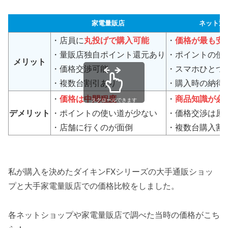
家電量販店
ネット通
・店員に
丸投げで購入可能
・
価格が最も安
・量販店独自ポイント還元あり
・ポイントの使
メリット
・価格交渉可能
・スマホひとつ
・複数台割引あり
・購入時の納得
・
価格は中間程度
・
商品知識が必
スクロールできます
デメリット
・ポイントの使い道が少ない
・価格交渉は原
・店舗に行くのが面倒
・複数台購入割
私が購入を決めたダイキンFXシリーズの大手通販ショッ
プと大手家電量販店での価格比較をしました。
各ネットショップや家電量販店で調べた当時の価格がこち