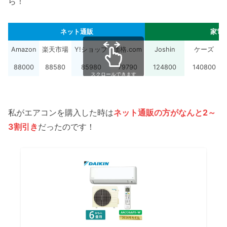
ら！
ネット通販
家電
Amazon
楽天市場
Y!ショップ
価格.com
Joshin
ケーズ
88000
88580
85980
79790
124800
140800
スクロールできます
私がエアコンを購入した時は
ネット通販の方がなんと2～
3割引き
だったのです！