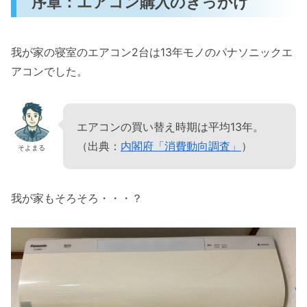
序章：エアコン購入のきっかけ
くらしのマーケットのエアコン取り付け価格相
場は安い？
我が家の寝室のエアコン2台は13年モノのパナソニックエ
さいごに
アコンでした。
エアコンの買い替え時期は平均13年。
（出典：
内閣府「消費動向調査」
）
そよまる
我が家もそろそろ・・・？