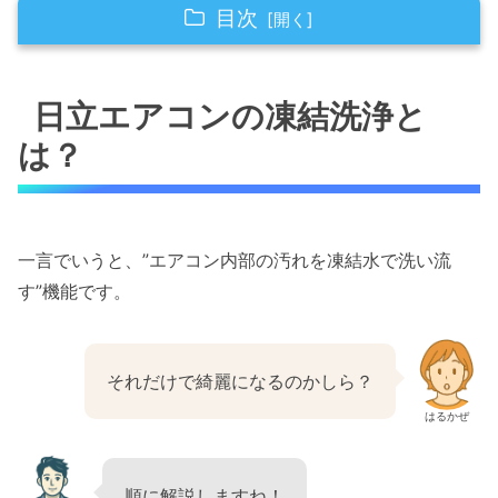
目次
日立エアコンの凍結洗浄とは？
日立エアコンの凍結洗浄と
日立エアコンの凍結洗浄の頻度は？
は？
日立エアコン凍結洗浄のメリットとデメリット
日立エアコン凍結洗浄の口コミ評判
実は凍結洗浄より内部クリーンの方が重要
一言でいうと、”エアコン内部の汚れを凍結水で洗い流
す”機能です。
日立の凍結洗浄機能搭載エアコンは？
内部の掃除はエアコンクリーニング業者に頼む
べし
それだけで綺麗になるのかしら？
はるかぜ
エアコンはどこで買うのがお得？
さいごに
順に解説しますね！