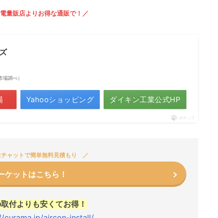
電量販店よりお得な通販で！／
ーズ
楽天市場調べ）
場
Yahooショッピング
ダイキン工業公式HP
ポチップ
はチャットで簡単無料見積もり
ーケットはこちら！
の取付よりも安くてお得！
//curama.jp/aircon-install/