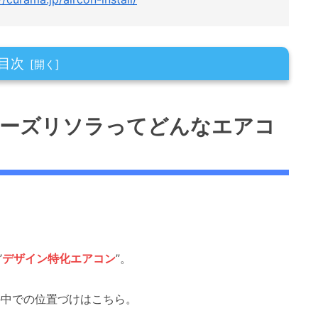
目次
どんなエアコン？
リーズリソラってどんなエアコ
コミ・評判
オトク？
”
デザイン特化エアコン
”。
の中での位置づけはこちら。