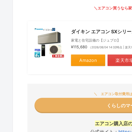
＼エアコン買うなら家
ダイキン エアコン SXシリ
家電と住宅設備の【ジュプロ】
¥115,680
（2026/08/04 14:32時点 | 
Amazon
楽天市
エアコン取付費用
くらしのマ
エアコン購入店
公式サイト：
https: