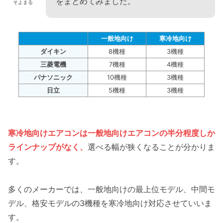
をまとめてみました。
そよまる
一般地向け
寒冷地向け
ダイキン
8機種
3機種
三菱電機
7機種
4機種
パナソニック
10機種
3機種
日立
5機種
3機種
寒冷地向けエアコンは一般地向けエアコンの半分程度しか
ラインナップがなく、
選べる幅が狭くなることが分かりま
す。
多くのメーカーでは、一般地向けの最上位モデル、中間モ
デル、格安モデルの3機種を寒冷地向け対応させていいま
す。