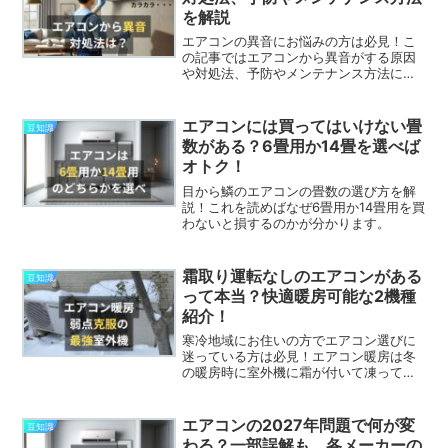
を解説
エアコンの異音にお悩みの方は必見！こ
の記事ではエアコンから異音がする原因
や対処法、予防やメンテナンス方法につ
いて解説しています。実はエアコンの音
によって原因や対処法が異なるんです。
この記事を読めばエアコンの異音の原因
エアコンには買ってはいけない畳
豆知識
が簡単に特定できます。
数がある？6畳用か14畳を選べば
オトク！
目から鱗のエアコンの畳数の選び方を解
説！これを読めばなぜ6畳用か14畳用を買
わないと損するのかが分かります。
霜取り運転なしのエアコンがある
豆知識
って本当？快適暖房可能な2機種
紹介！
寒冷地域にお住いの方でエアコン選びに
迷っている方は必見！エアコン暖房は冬
の暖房時に室外機に霜が付いて凍ってし
まうことがあり、これが最大の弱点とな
っています。今回はこの弱点を克服した
エアコンを2機種紹介します！
エアコンの2027年問題で何が変
豆知識
わる？一部誤解も。各メーカーの