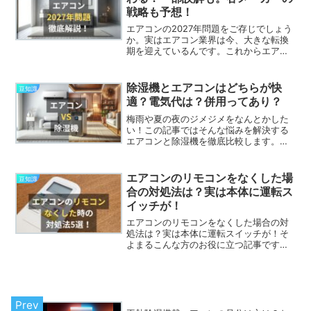
戦略も予想！
エアコンの2027年問題をご存じでしょう
か。実はエアコン業界は今、大きな転換
期を迎えているんです。これからエアコ
ンを買い替えようかお悩みの方には、エ
アコン購入で損しないためにも是非知っ
ておいてほしい内容です！
除湿機とエアコンはどちらが快
豆知識
適？電気代は？併用ってあり？
梅雨や夏の夜のジメジメをなんとかした
い！この記事ではそんな悩みを解決する
エアコンと除湿機を徹底比較します。部
屋全体を除湿するならエアコン、衣類乾
燥などポンポイント除湿には除湿機がお
ススメです！
エアコンのリモコンをなくした場
豆知識
合の対処法は？実は本体に運転ス
イッチが！
エアコンのリモコンをなくした場合の対
処法は？実は本体に運転スイッチが！そ
よまるこんな方のお役に立つ記事です。
エアコンのリモコンをなくした！でも今
すぐエアコンを付けたい！リモコンだけ
買うことはできるの？エアコンに限らず
リモコンってすぐどこかに...