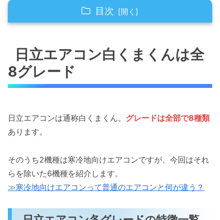
目次
日立エアコン白くまくんは全8グレード
日立エアコン白くまくんは全
AJ(D)シリーズ
8グレード
MJ(G)シリーズ
VJ(W)シリーズ
BJ(E)シリーズ
日立エアコンは通称白くまくん。
グレードは全部で8種類
あります。
ZJシリーズ
XJ(X)シリーズ
そのうち2機種は寒冷地向けエアコンですが、今回はそれ
らを除いた6機種を紹介します。
日立エアコンはどこで買うのがオトク？
≫寒冷地向けエアコンって普通のエアコンと何が違う？
おわりに
日立エアコン各グレードの特徴一覧