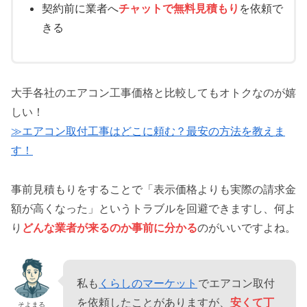
契約前に業者へ
チャットで無料見積もり
を依頼で
きる
大手各社のエアコン工事価格と比較してもオトクなのが嬉
しい！
≫エアコン取付工事はどこに頼む？最安の方法を教えま
す！
事前見積もりをすることで「表示価格よりも実際の請求金
額が高くなった」というトラブルを回避できますし、何よ
り
どんな業者が来るのか
事前
に
分かる
のがいいですよね。
私も
くらしのマーケット
でエアコン取付
を依頼したことがありますが、
安くて丁
そよまる